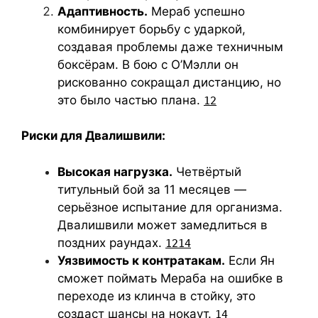
Адаптивность.
Мераб успешно
комбинирует борьбу с ударкой,
создавая проблемы даже техничным
боксёрам. В бою с О’Мэлли он
рискованно сокращал дистанцию, но
это было частью плана.
12
Риски для Двалишвили:
Высокая нагрузка.
Четвёртый
титульный бой за 11 месяцев —
серьёзное испытание для организма.
Двалишвили может замедлиться в
поздних раундах.
12
14
Уязвимость к контратакам.
Если Ян
сможет поймать Мераба на ошибке в
переходе из клинча в стойку, это
создаст шансы на нокаут.
14