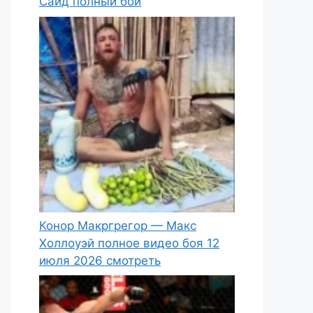
Саид полный бой
Конор Макргрегор — Макс
Холлоуэй полное видео боя 12
июля 2026 смотреть