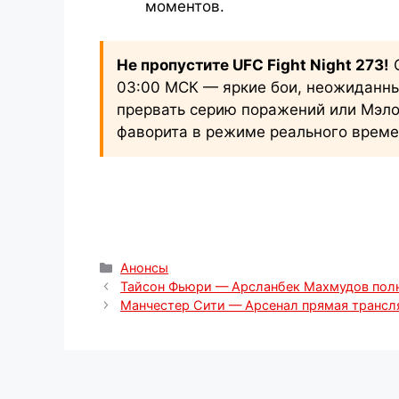
моментов.
Не пропустите UFC Fight Night 273!
С
03:00 МСК — яркие бои, неожиданны
прервать серию поражений или Мэлот
фаворита в режиме реального време
Рубрики
Анонсы
Тайсон Фьюри — Арсланбек Махмудов полн
Манчестер Сити — Арсенал прямая трансля