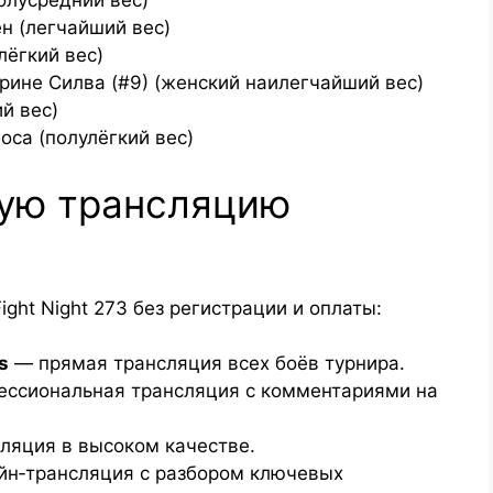
олусредний вес)
н (легчайший вес)
лёгкий вес)
рине Силва (#9) (женский наилегчайший вес)
й вес)
оса (полулёгкий вес)
мую трансляцию
ight Night 273 без регистрации и оплаты:
s
— прямая трансляция всех боёв турнира.
ссиональная трансляция с комментариями на
ляция в высоком качестве.
йн‑трансляция с разбором ключевых