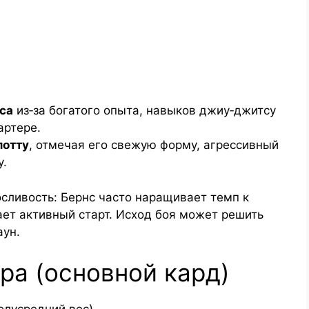
са
из‑за богатого опыта, навыков джиу‑джитсу
артере.
лотту
, отмечая его свежую форму, агрессивный
у.
ливость: Бернс часто наращивает темп к
ет активный старт. Исход боя может решить
аун.
ра (основной кард)