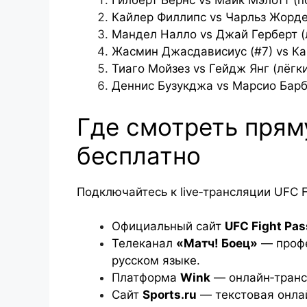
Гилберт Бернс vs Майк Мэлотт (п
Кайлер Филлипс vs Чарльз Жорде
Мандел Налло vs Джай Герберт (
Жасмин Джасдависиус (#7) vs Ка
Тиаго Мойзез vs Гейдж Янг (лёгки
Деннис Бузукджа vs Марсио Барб
Где смотреть пря
бесплатно
Подключайтесь к live‑трансляции UFC F
Официальный сайт
UFC Fight Pas
Телеканал
«Матч! Боец»
— профе
русском языке.
Платформа
Wink
— онлайн‑транс
Сайт
Sports.ru
— текстовая онла