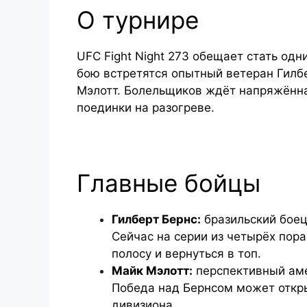
О турнире
UFC Fight Night 273 обещает стать одн
бою встретятся опытный ветеран Гилб
Мэлотт. Болельщиков ждёт напряжённа
поединки на разогреве.
Главные бойцы
Гилберт Бернс:
бразильский боец,
Сейчас на серии из четырёх пор
полосу и вернуться в топ.
Майк Мэлотт:
перспективный аме
Победа над Бернсом может откры
дивизиона.