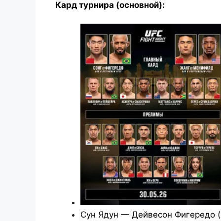
Кард турнира (основной):
Сун Ядун — Дейвесон Фигередо (