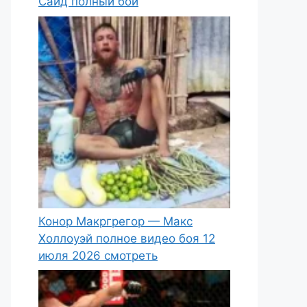
Саид полный бой
Конор Макргрегор — Макс
Холлоуэй полное видео боя 12
июля 2026 смотреть