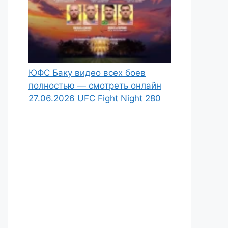
ЮФС Баку видео всех боев
полностью — смотреть онлайн
27.06.2026 UFC Fight Night 280
Икрам Алискеров — Брунно
Феррейра полный бой 27 июня
2026
Шарабутдин «Шара Буллет»
Магомедов vs Мишель Перейра
полный бой — смотреть онлайн
27.06.2026